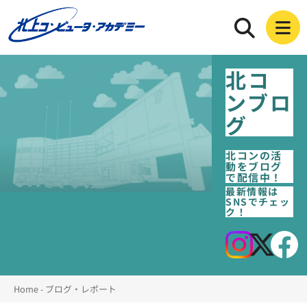
北コ
ンブロ
グ
北コンの活
動をブログ
で配信中！
最新情報は
SNSでチェッ
ク！
Home
-
ブログ・レポート