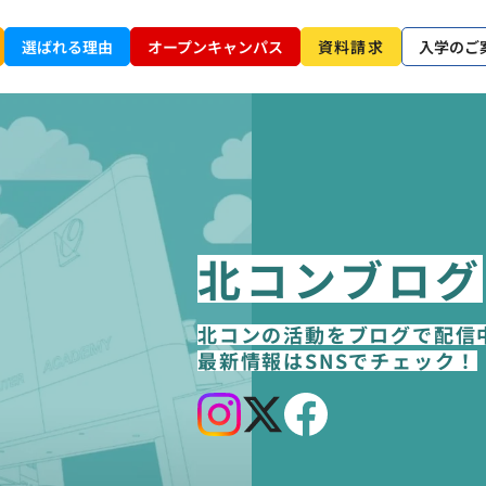
選ばれる理由
オープンキャンパス
資料請求
入学のご
北コンブログ
北コンの活動をブログで配信
最新情報はSNSでチェック！