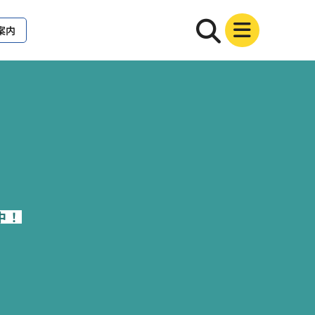
案内
中！