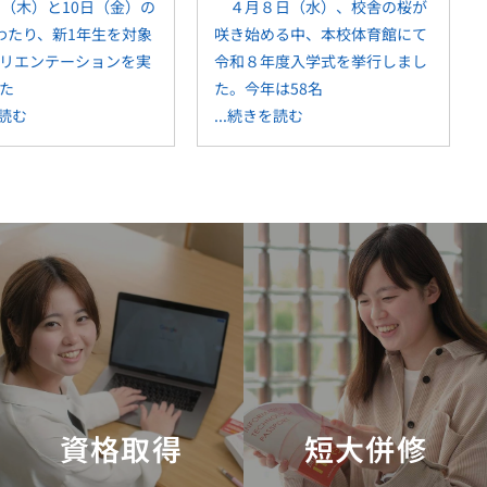
（木）と10日（金）の
４月８日（水）、校舎の桜が
わたり、新1年生を対象
咲き始める中、本校体育館にて
リエンテーションを実
令和８年度入学式を挙行しまし
た
た。今年は58名
を読む
...続きを読む
資格取得
短大併修