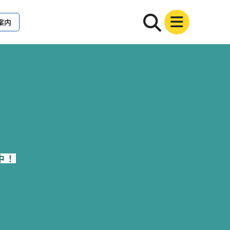
案内
中！