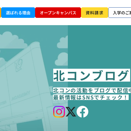
選ばれる理由
オープンキャンパス
資料請求
入学のご
北コンブログ
北コンの活動をブログで配信
最新情報はSNSでチェック！