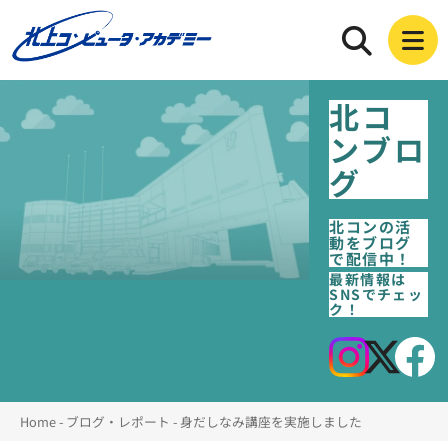
北コ
ンブロ
グ
北コンの活
動をブログ
で配信中！
最新情報は
SNSでチェッ
ク！
Home
-
ブログ・レポート
-
身だしなみ講座を実施しました