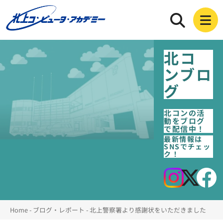
北コ
ンブロ
グ
北コンの活
動をブログ
で配信中！
最新情報は
SNSでチェッ
ク！
Home
-
ブログ・レポート
-
北上警察署より感謝状をいただきました